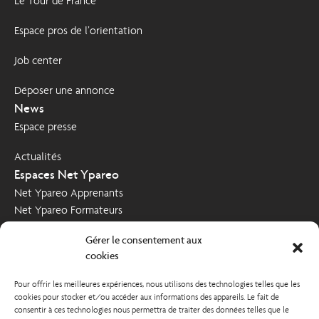
Le Tour de France
Espace pros de l’orientation
Job center
Déposer une annonce
News
Espace presse
Actualités
Espaces Net Ypareo
Net Ypareo Apprenants
Net Ypareo Formateurs
Net Ypareo Entreprises
Gérer le consentement aux
Nous contacter
cookies
Demande d’informations
Pour offrir les meilleures expériences, nous utilisons des technologies telles que les
Poser votre candidature
cookies pour stocker et/ou accéder aux informations des appareils. Le fait de
Nous soutenir
consentir à ces technologies nous permettra de traiter des données telles que le